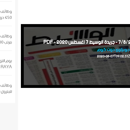
وظائف وت
450 دولار / شهريا التقديم الان
وظائف ك
مرتب 8500 التقديم الان
جوبزاوى دوت كوم
2020-08-07T09:02:37Z
يوم الت
RAYA مرتب 4000 ج شاهد التفاصيل
للبترول 