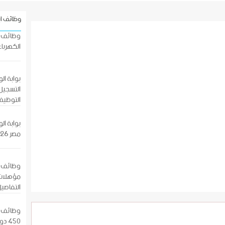
وظائف ا
الكهرباء
التسجيل 
التوظيف
بوابة ا
مصر 2026 بالرقم القومي
وظائف ش
مؤهلات 
التفاصيل
وظائف وت
450 دولار / شهريا التقديم الان