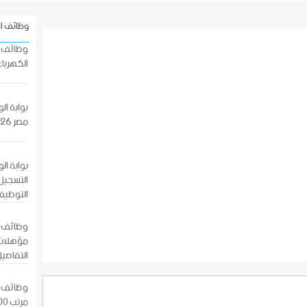
وظائف ا
الكهرباء
بوابة ا
مصر 2026 بالرقم القومي
التسجيل 
التوظيف
وظائف ش
مؤهلات 
التفاصيل
وظائف ك
مرتب 8500 التقديم الان