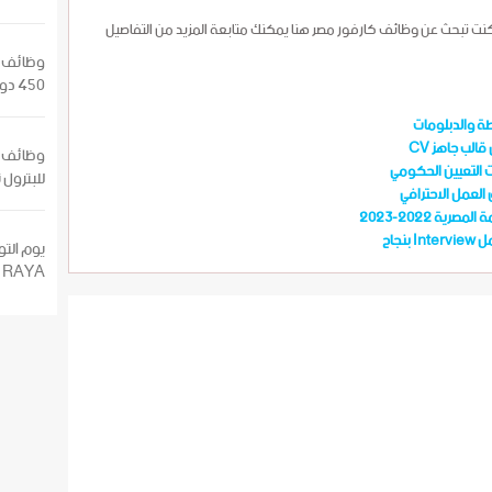
كنت تبحث عن وظائف كارفور مصر هنا يمكنك متابعة المزيد من التفاصيل
وظائف وت
450 دولار / شهريا التقديم الان
ة والدبلومات
لب جاهز CV
ت التعيين الحكومي
للبترول 
العمل الاحترافي
ة 2022-2023
يوم الت
RAYA مرتب 4000 ج شاهد التفاصيل