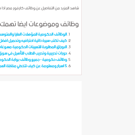
شاهد المزيد من التفاصيل عن وظائف كارفور مصر اذا 
وظائف وموضوعات ايضا تهمك
الوظائف الحكومية للمؤهلات العليا والمتوسط
كيف تكتب سيرة ذاتية احترافيه وتحميل افضل قا
الاوراق المطلوبة للتعيينات الحكومية مسوغا
دورات تدريبية وتدريب للطلاب للتأهيل فى سوق 
وظائف حكومية - جميع وظائف بوابة الحكومة المصري
5 اسرار ومعلومة عن كيف تتخطي مقابلة العمل Interview بنجاح