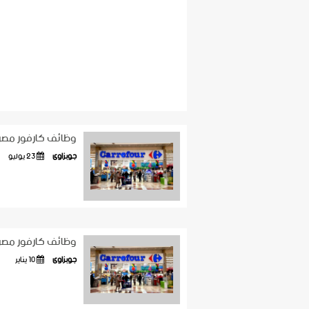
وظائف كارفور مصر - جمي
جوبزاوى
23 يوليو
وظائف كارفور مصر لجميع 
جوبزاوى
10 يناير