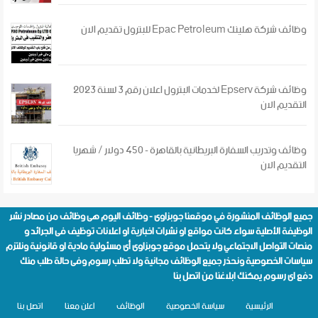
وظائف شركة هلينك Epac Petroleum للبترول تقديم الان
وظائف شركة Epserv لخدمات البترول اعلان رقم 3 لسنة 2023
التقديم الان
وظائف وتدريب السفارة البريطانية بالقاهرة - 450 دولار / شهريا
التقديم الان
جميع الوظائف المنشورة في موقعنا
جوبزاوى - وظائف اليوم
هى وظائف من مصادر نشر
الوظيفة الأصلية سواء كانت مواقع او نشرات اخبارية او اعلانات توظيف فى الجرائد و
منصات التواصل الاجتماعي ولا يتحمل موقع جوبزاوى أى مسئولية مادية او قانونية ونلتزم
سياسات الخصوصية
ونحذر جميع الوظائف مجانية ولا تطلب رسوم وفى حالة طلب منك
دفع اى رسوم يمكنك ابلاغنا من
اتصل بنا
الرئيسية
سياسة الخصوصية
الوظائف
اعلن معنا
اتصل بنا