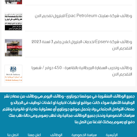
وظائف شركة هلينك Epac Petroleum للبترول تقديم الان
وظائف شركة Epserv لخدمات البترول اعلان رقم 3 لسنة 2023
التقديم الان
وظائف وتدريب السفارة البريطانية بالقاهرة - 450 دولار / شهريا
التقديم الان
جميع الوظائف المنشورة في موقعنا
جوبزاوى - وظائف اليوم
هى وظائف من مصادر نشر
الوظيفة الأصلية سواء كانت مواقع او نشرات اخبارية او اعلانات توظيف فى الجرائد و
منصات التواصل الاجتماعي ولا يتحمل موقع جوبزاوى أى مسئولية مادية او قانونية ونلتزم
سياسات الخصوصية
ونحذر جميع الوظائف مجانية ولا تطلب رسوم وفى حالة طلب منك
دفع اى رسوم يمكنك ابلاغنا من
اتصل بنا
الرئيسية
سياسة الخصوصية
الوظائف
اعلن معنا
اتصل بنا